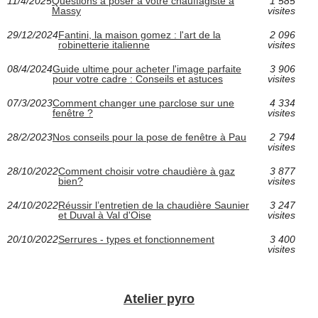
11/4/2025
Questions à poser à votre chauffagiste à
1 585
Massy
visites
29/12/2024
Fantini, la maison gomez : l'art de la
2 096
robinetterie italienne
visites
08/4/2024
Guide ultime pour acheter l'image parfaite
3 906
pour votre cadre : Conseils et astuces
visites
07/3/2023
Comment changer une parclose sur une
4 334
fenêtre ?
visites
28/2/2023
Nos conseils pour la pose de fenêtre à Pau
2 794
visites
28/10/2022
Comment choisir votre chaudière à gaz
3 877
bien?
visites
24/10/2022
Réussir l’entretien de la chaudière Saunier
3 247
et Duval à Val d'Oise
visites
20/10/2022
Serrures - types et fonctionnement
3 400
visites
Atelier pyro