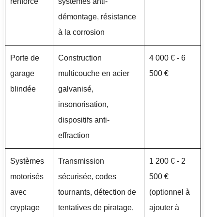
renforcé
systèmes anti-
démontage, résistance
à la corrosion
Porte de
Construction
4 000 € - 6
garage
multicouche en acier
500 €
blindée
galvanisé,
insonorisation,
dispositifs anti-
effraction
Systèmes
Transmission
1 200 € - 2
motorisés
sécurisée, codes
500 €
avec
tournants, détection de
(optionnel à
cryptage
tentatives de piratage,
ajouter à