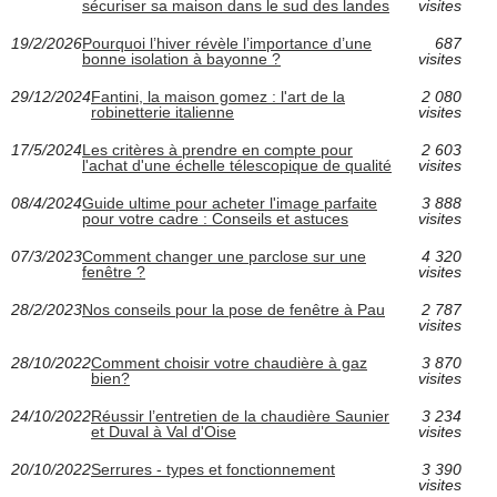
sécuriser sa maison dans le sud des landes
visites
19/2/2026
Pourquoi l’hiver révèle l’importance d’une
687
bonne isolation à bayonne ?
visites
29/12/2024
Fantini, la maison gomez : l'art de la
2 080
robinetterie italienne
visites
17/5/2024
Les critères à prendre en compte pour
2 603
l'achat d'une échelle télescopique de qualité
visites
08/4/2024
Guide ultime pour acheter l'image parfaite
3 888
pour votre cadre : Conseils et astuces
visites
07/3/2023
Comment changer une parclose sur une
4 320
fenêtre ?
visites
28/2/2023
Nos conseils pour la pose de fenêtre à Pau
2 787
visites
28/10/2022
Comment choisir votre chaudière à gaz
3 870
bien?
visites
24/10/2022
Réussir l’entretien de la chaudière Saunier
3 234
et Duval à Val d'Oise
visites
20/10/2022
Serrures - types et fonctionnement
3 390
visites