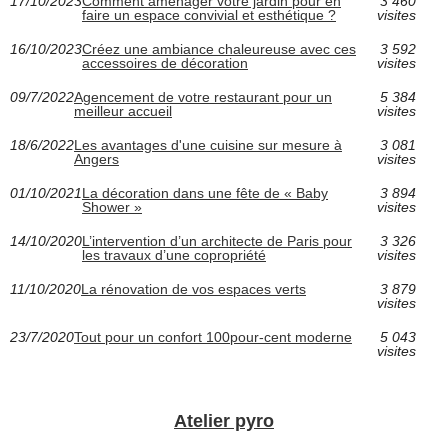
17/10/2023
Comment aménager votre jardin pour en
3 460
faire un espace convivial et esthétique ?
visites
16/10/2023
Créez une ambiance chaleureuse avec ces
3 592
accessoires de décoration
visites
09/7/2022
Agencement de votre restaurant pour un
5 384
meilleur accueil
visites
18/6/2022
Les avantages d'une cuisine sur mesure à
3 081
Angers
visites
01/10/2021
La décoration dans une fête de « Baby
3 894
Shower »
visites
14/10/2020
L’intervention d’un architecte de Paris pour
3 326
les travaux d’une copropriété
visites
11/10/2020
La rénovation de vos espaces verts
3 879
visites
23/7/2020
Tout pour un confort 100pour-cent moderne
5 043
visites
Atelier pyro