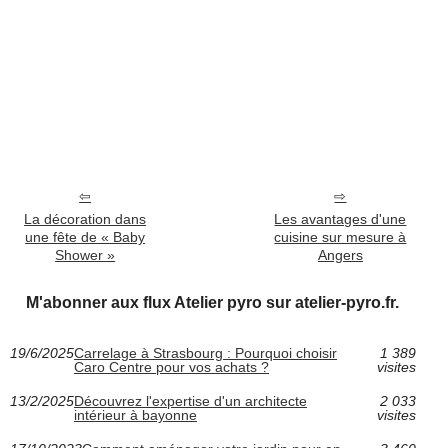
La décoration dans
Les avantages d'une
une fête de « Baby
cuisine sur mesure à
Shower »
Angers
M'abonner aux flux Atelier pyro sur atelier-pyro.fr.
19/6/2025
Carrelage à Strasbourg : Pourquoi choisir
1 389
Caro Centre pour vos achats ?
visites
13/2/2025
Découvrez l'expertise d'un architecte
2 033
intérieur à bayonne
visites