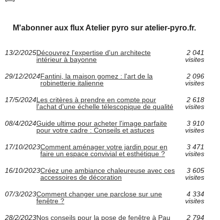
M'abonner aux flux Atelier pyro sur atelier-pyro.fr.
13/2/2025
Découvrez l'expertise d'un architecte
2 041
intérieur à bayonne
visites
29/12/2024
Fantini, la maison gomez : l'art de la
2 096
robinetterie italienne
visites
17/5/2024
Les critères à prendre en compte pour
2 618
l'achat d'une échelle télescopique de qualité
visites
08/4/2024
Guide ultime pour acheter l'image parfaite
3 910
pour votre cadre : Conseils et astuces
visites
17/10/2023
Comment aménager votre jardin pour en
3 471
faire un espace convivial et esthétique ?
visites
16/10/2023
Créez une ambiance chaleureuse avec ces
3 605
accessoires de décoration
visites
07/3/2023
Comment changer une parclose sur une
4 334
fenêtre ?
visites
28/2/2023
Nos conseils pour la pose de fenêtre à Pau
2 794