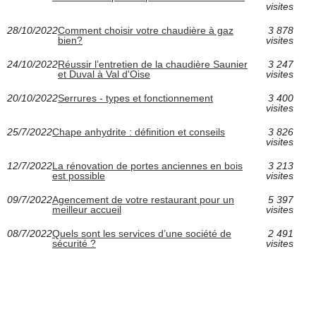
visites
28/10/2022
Comment choisir votre chaudière à gaz
3 878
bien?
visites
24/10/2022
Réussir l’entretien de la chaudière Saunier
3 247
et Duval à Val d'Oise
visites
20/10/2022
Serrures - types et fonctionnement
3 400
visites
25/7/2022
Chape anhydrite : définition et conseils
3 826
visites
12/7/2022
La rénovation de portes anciennes en bois
3 213
est possible
visites
09/7/2022
Agencement de votre restaurant pour un
5 397
meilleur accueil
visites
08/7/2022
Quels sont les services d’une société de
2 491
sécurité ?
visites