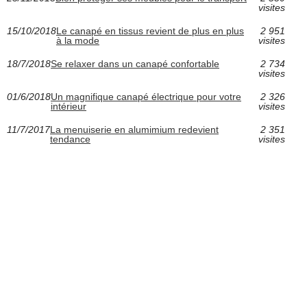
visites
15/10/2018
Le canapé en tissus revient de plus en plus
2 951
à la mode
visites
18/7/2018
Se relaxer dans un canapé confortable
2 734
visites
01/6/2018
Un magnifique canapé électrique pour votre
2 326
intérieur
visites
11/7/2017
La menuiserie en alumimium redevient
2 351
tendance
visites