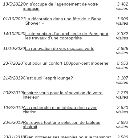
13/5/2022
On s'occupe de l'agencement de votre
3 462
magasin
visites
01/10/2021
La décoration dans une fête de « Baby
3 906
Shower »
visites
14/10/2020
L’intervention d’un architecte de Paris pour
3 332
les travaux d’une copropriété
visites
11/10/2020
La rénovation de vos espaces verts
3 886
visites
23/7/2020
Tout pour un confort 100pour-cent moderne
5 053
visites
21/8/2019
C'est quoi l'esprit lounge?
3 107
visites
20/8/2019
Inspirez vous pour la rénovation de votre
2 776
intérieur
visites
10/8/2019
A la recherche d'un tableau deco avec
2 620
citation
visites
23/5/2019
Retrouvez tout une sélection de tableau
3 892
abstrait
visites
23/11/2018
Bien protéger ses meubles pour le transport
2 580