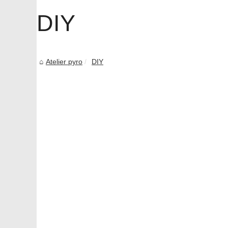
DIY
Atelier pyro
DIY