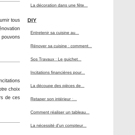
La décoration dans une fête...
DIY
urnir tous
énovation
Entretenir sa cuisine au...
s pouvons
Rénover sa cuisine : comment...
Sos Travaux : Le guichet...
Incitations financières pour...
ncitations
La découpe des pièces de...
otre choix
urs de ces
Retaper son intérieur :...
Comment réaliser un tableau...
La nécessité d'un compteur...