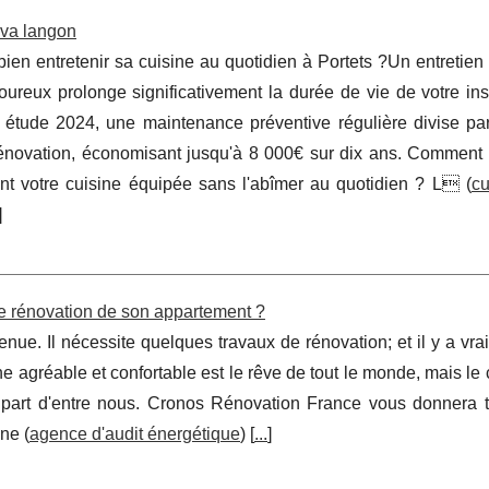
ova langon
en entretenir sa cuisine au quotidien à Portets ?Un entretien
goureux prolonge significativement la durée de vie de votre inst
étude 2024, une maintenance préventive régulière divise par 
énovation, économisant jusqu'à 8 000€ sur dix ans. Comment 
nt votre cuisine équipée sans l'abîmer au quotidien ? L (
cu
]
e rénovation de son appartement ?
ue. Il nécessite quelques travaux de rénovation; et il y a vr
e agréable et confortable est le rêve de tout le monde, mais le 
plupart d'entre nous. Cronos Rénovation France vous donnera t
ne (
agence d'audit énergétique
) [
...
]