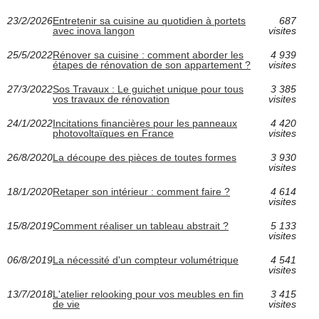
23/2/2026
Entretenir sa cuisine au quotidien à portets
687
avec inova langon
visites
25/5/2022
Rénover sa cuisine : comment aborder les
4 939
étapes de rénovation de son appartement ?
visites
27/3/2022
Sos Travaux : Le guichet unique pour tous
3 385
vos travaux de rénovation
visites
24/1/2022
Incitations financières pour les panneaux
4 420
photovoltaïques en France
visites
26/8/2020
La découpe des pièces de toutes formes
3 930
visites
18/1/2020
Retaper son intérieur : comment faire ?
4 614
visites
15/8/2019
Comment réaliser un tableau abstrait ?
5 133
visites
06/8/2019
La nécessité d'un compteur volumétrique
4 541
visites
13/7/2018
L'atelier relooking pour vos meubles en fin
3 415
de vie
visites