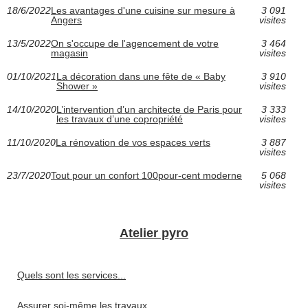
18/6/2022
Les avantages d'une cuisine sur mesure à
3 091
Angers
visites
13/5/2022
On s'occupe de l'agencement de votre
3 464
magasin
visites
01/10/2021
La décoration dans une fête de « Baby
3 910
Shower »
visites
14/10/2020
L’intervention d’un architecte de Paris pour
3 333
les travaux d’une copropriété
visites
11/10/2020
La rénovation de vos espaces verts
3 887
visites
23/7/2020
Tout pour un confort 100pour-cent moderne
5 068
visites
Atelier pyro
Quels sont les services...
Assurer soi-même les travaux...