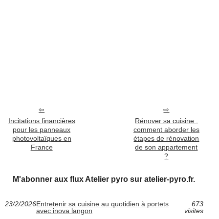
Incitations financières
Rénover sa cuisine :
pour les panneaux
comment aborder les
photovoltaïques en
étapes de rénovation
France
de son appartement
?
M'abonner aux flux Atelier pyro sur atelier-pyro.fr.
23/2/2026
Entretenir sa cuisine au quotidien à portets
673
avec inova langon
visites