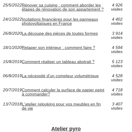
25/5/2022
Rénover sa cuisine : comment aborder les
4 926
étapes de rénovation de son appartement ?
visites
24/1/2022
Incitations financières pour les panneaux
4 402
photovoltaïques en France
visites
26/8/2020
La découpe des pièces de toutes formes
3 914
visites
18/1/2020
Retaper son intérieur : comment faire ?
4 594
visites
15/8/2019
Comment réaliser un tableau abstrait ?
5 123
visites
06/8/2019
La nécessité d'un compteur volumétrique
4 528
visites
20/7/2019
Comment calculer la surface de papier peint
4 718
à commander?
visites
13/7/2018
L'atelier relooking pour vos meubles en fin
3 407
de vie
visites
Atelier pyro