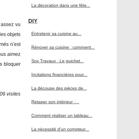
La décoration dans une fête...
DIY
z assez vu
Entretenir sa cuisine au...
es objets
més n'est
Rénover sa cuisine : comment...
ous aimez
Sos Travaux : Le guichet...
es bloquer
Incitations financières pour...
La découpe des pièces de...
06 visites
Retaper son intérieur :...
Comment réaliser un tableau...
La nécessité d'un compteur...