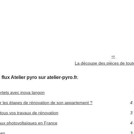
La découpe des pièces de tout
lux Atelier pyro sur atelier-pyro.fr.
ortets avec inova langon
r les étapes de rénovation de son appartement ?
4 
tous vos travaux de rénovation
3 
eaux photovoltaïques en France
4 
mes
3 