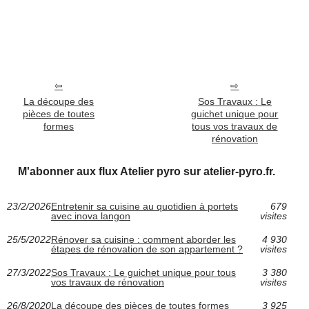
La découpe des
Sos Travaux : Le
pièces de toutes
guichet unique pour
formes
tous vos travaux de
rénovation
M'abonner aux flux Atelier pyro sur atelier-pyro.fr.
23/2/2026
Entretenir sa cuisine au quotidien à portets
679
avec inova langon
visites
25/5/2022
Rénover sa cuisine : comment aborder les
4 930
étapes de rénovation de son appartement ?
visites
27/3/2022
Sos Travaux : Le guichet unique pour tous
3 380
vos travaux de rénovation
visites
26/8/2020
La découpe des pièces de toutes formes
3 925