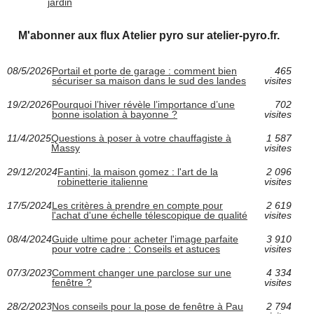
jardin
M'abonner aux flux Atelier pyro sur atelier-pyro.fr.
08/5/2026
Portail et porte de garage : comment bien
465
sécuriser sa maison dans le sud des landes
visites
19/2/2026
Pourquoi l’hiver révèle l’importance d’une
702
bonne isolation à bayonne ?
visites
11/4/2025
Questions à poser à votre chauffagiste à
1 587
Massy
visites
29/12/2024
Fantini, la maison gomez : l'art de la
2 096
robinetterie italienne
visites
17/5/2024
Les critères à prendre en compte pour
2 619
l'achat d'une échelle télescopique de qualité
visites
08/4/2024
Guide ultime pour acheter l'image parfaite
3 910
pour votre cadre : Conseils et astuces
visites
07/3/2023
Comment changer une parclose sur une
4 334
fenêtre ?
visites
28/2/2023
Nos conseils pour la pose de fenêtre à Pau
2 794