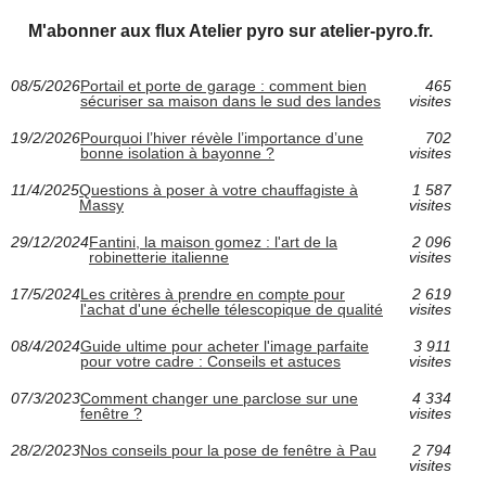
M'abonner aux flux Atelier pyro sur atelier-pyro.fr.
08/5/2026
Portail et porte de garage : comment bien
465
sécuriser sa maison dans le sud des landes
visites
19/2/2026
Pourquoi l’hiver révèle l’importance d’une
702
bonne isolation à bayonne ?
visites
11/4/2025
Questions à poser à votre chauffagiste à
1 587
Massy
visites
29/12/2024
Fantini, la maison gomez : l'art de la
2 096
robinetterie italienne
visites
17/5/2024
Les critères à prendre en compte pour
2 619
l'achat d'une échelle télescopique de qualité
visites
08/4/2024
Guide ultime pour acheter l'image parfaite
3 911
pour votre cadre : Conseils et astuces
visites
07/3/2023
Comment changer une parclose sur une
4 334
fenêtre ?
visites
28/2/2023
Nos conseils pour la pose de fenêtre à Pau
2 794
visites