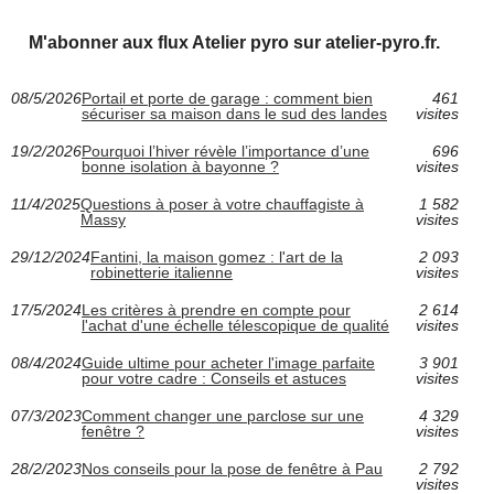
M'abonner aux flux Atelier pyro sur atelier-pyro.fr.
08/5/2026
Portail et porte de garage : comment bien
461
sécuriser sa maison dans le sud des landes
visites
19/2/2026
Pourquoi l’hiver révèle l’importance d’une
696
bonne isolation à bayonne ?
visites
11/4/2025
Questions à poser à votre chauffagiste à
1 582
Massy
visites
29/12/2024
Fantini, la maison gomez : l'art de la
2 093
robinetterie italienne
visites
17/5/2024
Les critères à prendre en compte pour
2 614
l'achat d'une échelle télescopique de qualité
visites
08/4/2024
Guide ultime pour acheter l'image parfaite
3 901
pour votre cadre : Conseils et astuces
visites
07/3/2023
Comment changer une parclose sur une
4 329
fenêtre ?
visites
28/2/2023
Nos conseils pour la pose de fenêtre à Pau
2 792
visites