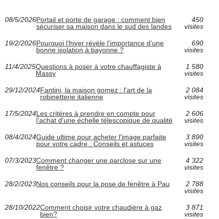
08/5/2026
Portail et porte de garage : comment bien
450
sécuriser sa maison dans le sud des landes
visites
19/2/2026
Pourquoi l’hiver révèle l’importance d’une
690
bonne isolation à bayonne ?
visites
11/4/2025
Questions à poser à votre chauffagiste à
1 580
Massy
visites
29/12/2024
Fantini, la maison gomez : l'art de la
2 084
robinetterie italienne
visites
17/5/2024
Les critères à prendre en compte pour
2 606
l'achat d'une échelle télescopique de qualité
visites
08/4/2024
Guide ultime pour acheter l'image parfaite
3 890
pour votre cadre : Conseils et astuces
visites
07/3/2023
Comment changer une parclose sur une
4 322
fenêtre ?
visites
28/2/2023
Nos conseils pour la pose de fenêtre à Pau
2 788
visites
28/10/2022
Comment choisir votre chaudière à gaz
3 871
bien?
visites