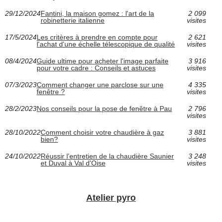
29/12/2024
Fantini, la maison gomez : l'art de la
2 099
robinetterie italienne
visites
17/5/2024
Les critères à prendre en compte pour
2 621
l'achat d'une échelle télescopique de qualité
visites
08/4/2024
Guide ultime pour acheter l'image parfaite
3 916
pour votre cadre : Conseils et astuces
visites
07/3/2023
Comment changer une parclose sur une
4 335
fenêtre ?
visites
28/2/2023
Nos conseils pour la pose de fenêtre à Pau
2 796
visites
28/10/2022
Comment choisir votre chaudière à gaz
3 881
bien?
visites
24/10/2022
Réussir l’entretien de la chaudière Saunier
3 248
et Duval à Val d'Oise
visites
Atelier pyro