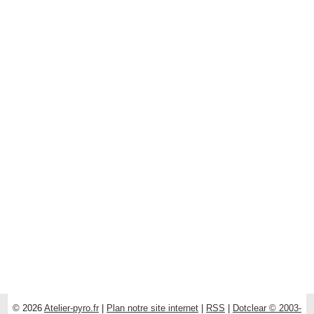
© 2026
Atelier-pyro.fr
|
Plan notre site internet
|
RSS
|
Dotclear © 2003-