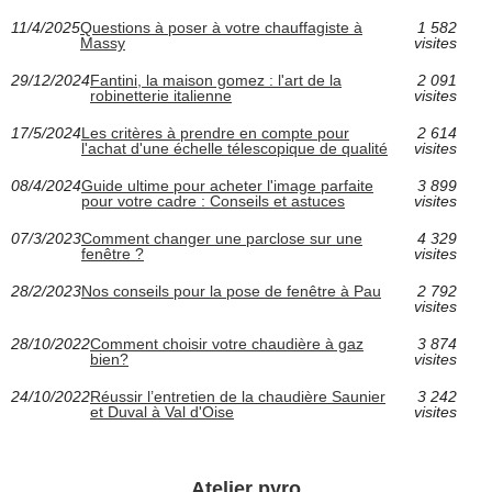
11/4/2025
Questions à poser à votre chauffagiste à
1 582
Massy
visites
29/12/2024
Fantini, la maison gomez : l'art de la
2 091
robinetterie italienne
visites
17/5/2024
Les critères à prendre en compte pour
2 614
l'achat d'une échelle télescopique de qualité
visites
08/4/2024
Guide ultime pour acheter l'image parfaite
3 899
pour votre cadre : Conseils et astuces
visites
07/3/2023
Comment changer une parclose sur une
4 329
fenêtre ?
visites
28/2/2023
Nos conseils pour la pose de fenêtre à Pau
2 792
visites
28/10/2022
Comment choisir votre chaudière à gaz
3 874
bien?
visites
24/10/2022
Réussir l’entretien de la chaudière Saunier
3 242
et Duval à Val d'Oise
visites
Atelier pyro