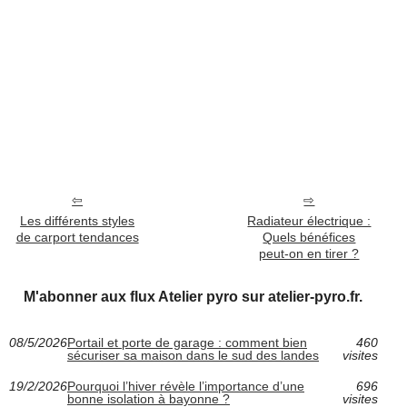
Les différents styles
Radiateur électrique :
de carport tendances
Quels bénéfices
peut-on en tirer ?
M'abonner aux flux Atelier pyro sur atelier-pyro.fr.
08/5/2026
Portail et porte de garage : comment bien
460
sécuriser sa maison dans le sud des landes
visites
19/2/2026
Pourquoi l’hiver révèle l’importance d’une
696
bonne isolation à bayonne ?
visites