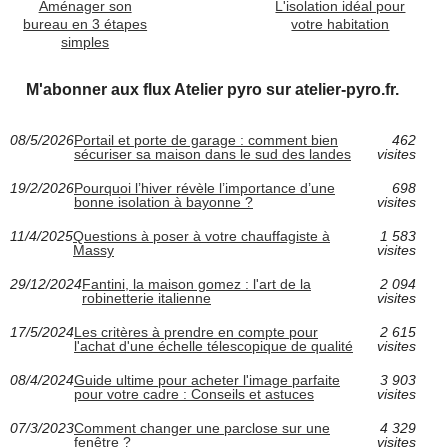
Aménager son
L'isolation idéal pour
bureau en 3 étapes
votre habitation
simples
M'abonner aux flux Atelier pyro sur atelier-pyro.fr.
08/5/2026
Portail et porte de garage : comment bien
462
sécuriser sa maison dans le sud des landes
visites
19/2/2026
Pourquoi l’hiver révèle l’importance d’une
698
bonne isolation à bayonne ?
visites
11/4/2025
Questions à poser à votre chauffagiste à
1 583
Massy
visites
29/12/2024
Fantini, la maison gomez : l'art de la
2 094
robinetterie italienne
visites
17/5/2024
Les critères à prendre en compte pour
2 615
l'achat d'une échelle télescopique de qualité
visites
08/4/2024
Guide ultime pour acheter l'image parfaite
3 903
pour votre cadre : Conseils et astuces
visites
07/3/2023
Comment changer une parclose sur une
4 329
fenêtre ?
visites